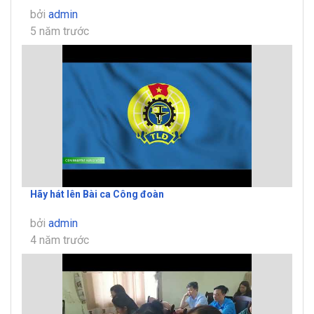
bởi
admin
5 năm trước
Hãy hát lên Bài ca Công đoàn
bởi
admin
4 năm trước