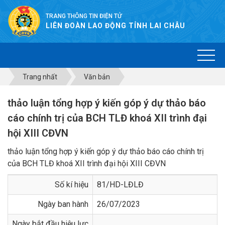
TRANG THÔNG TIN ĐIỆN TỬ
LIÊN ĐOÀN LAO ĐỘNG TỈNH LAI CHÂU
Trang nhất
Văn bản
thảo luận tổng hợp ý kiến góp ý dự thảo báo
cáo chính trị của BCH TLĐ khoá XII trình đại
hội XIII CĐVN
thảo luận tổng hợp ý kiến góp ý dự thảo báo cáo chính trị
của BCH TLĐ khoá XII trình đại hội XIII CĐVN
Số kí hiệu
81/HD-LĐLĐ
Ngày ban hành
26/07/2023
Ngày bắt đầu hiệu lực