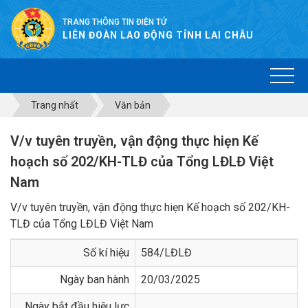
TRANG THÔNG TIN ĐIỆN TỬ
LIÊN ĐOÀN LAO ĐỘNG TỈNH LAI CHÂU
Trang nhất
Văn bản
V/v tuyên truyền, vận động thực hiẹn Kế
hoạch số 202/KH-TLĐ của Tổng LĐLĐ Việt
Nam
V/v tuyên truyền, vận động thực hiẹn Kế hoạch số 202/KH-
TLĐ của Tổng LĐLĐ Việt Nam
Số kí hiệu
584/LĐLĐ
Ngày ban hành
20/03/2025
Ngày bắt đầu hiệu lực