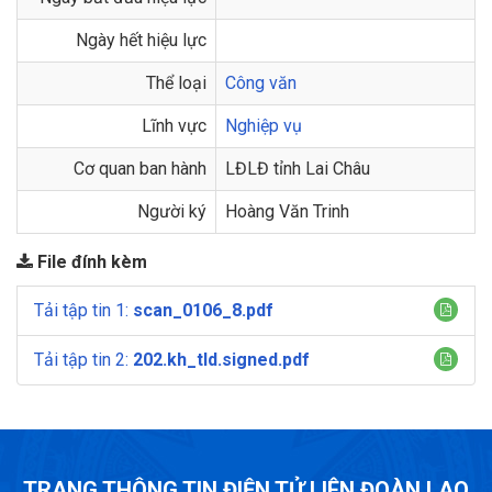
Ngày hết hiệu lực
Thể loại
Công văn
Lĩnh vực
Nghiệp vụ
Cơ quan ban hành
LĐLĐ tỉnh Lai Châu
Người ký
Hoàng Văn Trinh
File đính kèm
Tải tập tin 1:
scan_0106_8.pdf
Tải tập tin 2:
202.kh_tld.signed.pdf
TRANG THÔNG TIN ĐIỆN TỬ LIÊN ĐOÀN LAO