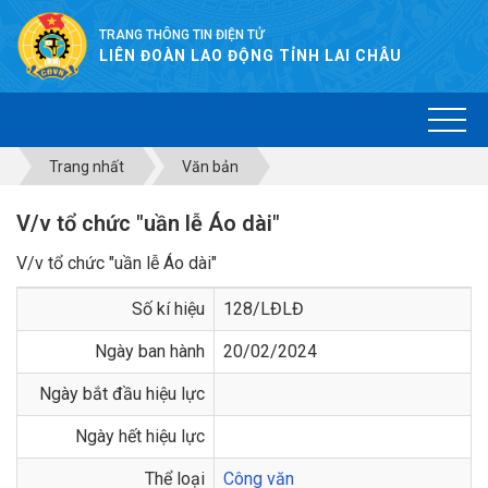
TRANG THÔNG TIN ĐIỆN TỬ
LIÊN ĐOÀN LAO ĐỘNG TỈNH LAI CHÂU
Trang nhất
Văn bản
V/v tổ chức "uần lễ Áo dài"
V/v tổ chức "uần lễ Áo dài"
Số kí hiệu
128/LĐLĐ
Ngày ban hành
20/02/2024
Ngày bắt đầu hiệu lực
Ngày hết hiệu lực
Thể loại
Công văn