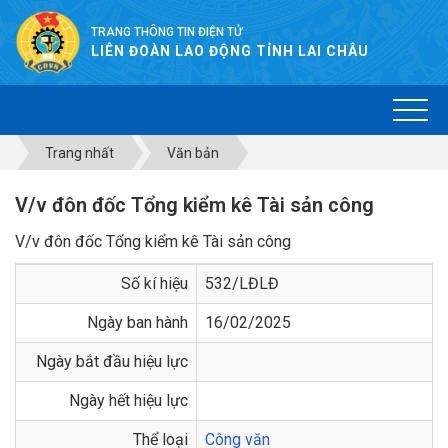
TRANG THÔNG TIN ĐIỆN TỬ
LIÊN ĐOÀN LAO ĐỘNG TỈNH LAI CHÂU
Trang nhất
Văn bản
V/v đôn đốc Tổng kiểm kê Tài sản công
V/v đôn đốc Tổng kiểm kê Tài sản công
Số kí hiệu
532/LĐLĐ
Ngày ban hành
16/02/2025
Ngày bắt đầu hiệu lực
Ngày hết hiệu lực
Thể loại
Công văn