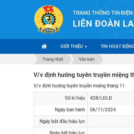
TRANG THÔNG TIN ĐIỆN
LIÊN ĐOÀN L
GIỚI THIỆU
TIN HOẠT ĐỘN
Trang nhất
Văn bản
V/v định hướng tuyên truyền miệng t
V/v định hướng tuyên truyền miệng tháng 11
Số kí hiệu
428/LĐLĐ
Ngày ban hành
06/11/2024
Ngày bắt đầu hiệu lực
Ngày hết hiệu lực