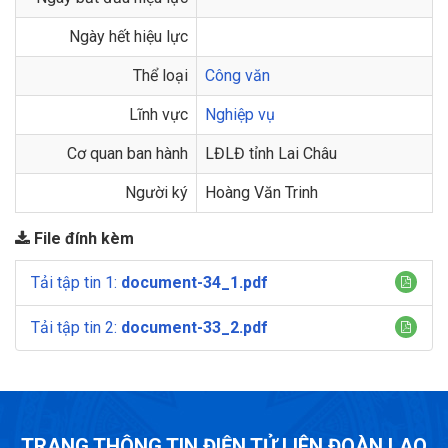
Ngày hết hiệu lực
Thể loại
Công văn
Lĩnh vực
Nghiệp vụ
Cơ quan ban hành
LĐLĐ tỉnh Lai Châu
Người ký
Hoàng Văn Trinh
File đính kèm
Tải tập tin 1:
document-34_1.pdf
Tải tập tin 2:
document-33_2.pdf
TRANG THÔNG TIN ĐIỆN TỬ LIÊN ĐOÀN LAO