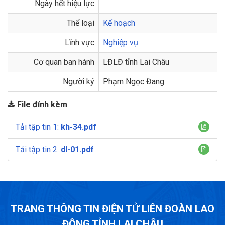
Ngày hết hiệu lực
Thể loại
Kế hoạch
Lĩnh vực
Nghiệp vụ
Cơ quan ban hành
LĐLĐ tỉnh Lai Châu
Người ký
Phạm Ngọc Đang
File đính kèm
Tải tập tin 1:
kh-34.pdf
Tải tập tin 2:
dl-01.pdf
TRANG THÔNG TIN ĐIỆN TỬ LIÊN ĐOÀN LAO
ĐỘNG TỈNH LAI CHÂU