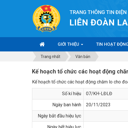
TRANG THÔNG TIN ĐIỆN
LIÊN ĐOÀN L
GIỚI THIỆU
TIN HOẠT ĐỘN
Trang nhất
Văn bản
Kế hoạch tổ chức các hoạt động chăm
Kế hoạch tổ chức các hoạt động chăm lo cho đoà
Số kí hiệu
07/KH-LĐLĐ
Ngày ban hành
20/11/2023
Ngày bắt đầu hiệu lực
Ngày hết hiệu lực