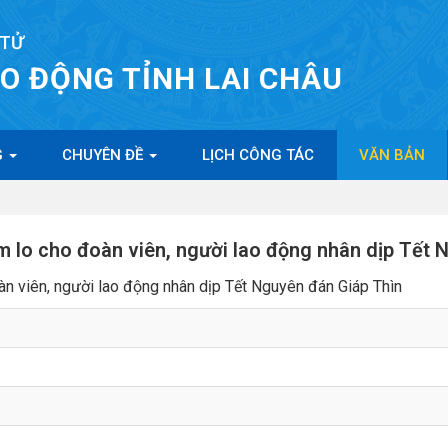
 TỬ
AO ĐỘNG TỈNH LAI CHÂU
G
CHUYÊN ĐỀ
LỊCH CÔNG TÁC
VĂN BẢN
 lo cho đoàn viên, người lao động nhân dịp Tết 
n viên, người lao động nhân dịp Tết Nguyên đán Giáp Thìn