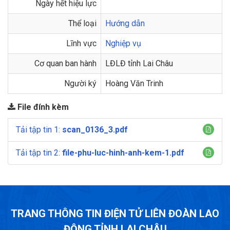
Ngày hết hiệu lực
Thể loại
Hướng dẫn
Lĩnh vực
Nghiệp vụ
Cơ quan ban hành
LĐLĐ tỉnh Lai Châu
Người ký
Hoàng Văn Trinh
File đính kèm
Tải tập tin 1:
scan_0136_3.pdf
Tải tập tin 2:
file-phu-luc-hinh-anh-kem-1.pdf
TRANG THÔNG TIN ĐIỆN TỬ LIÊN ĐOÀN LAO
ĐỘNG TỈNH LAI CHÂU