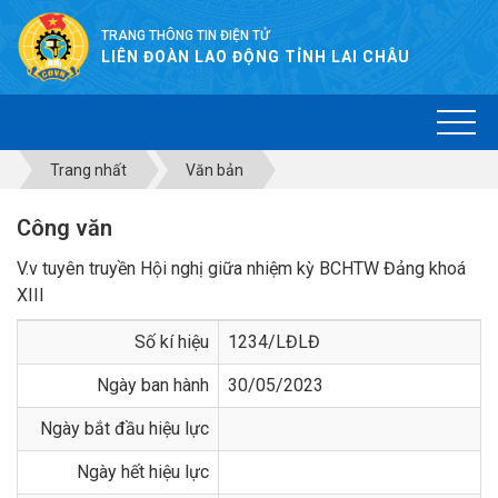
TRANG THÔNG TIN ĐIỆN TỬ
LIÊN ĐOÀN LAO ĐỘNG TỈNH LAI CHÂU
Trang nhất
Văn bản
Công văn
V.v tuyên truyền Hội nghị giữa nhiệm kỳ BCHTW Đảng khoá
XIII
Số kí hiệu
1234/LĐLĐ
Ngày ban hành
30/05/2023
Ngày bắt đầu hiệu lực
Ngày hết hiệu lực